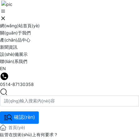
網(wǎng)站首頁(yè)
關(guān)于我們
產(chǎn)品中心
新聞資訊
設(shè)備展示
聯(lián)系我們
EN
0514-87130358
確認(rèn)
首頁(yè)
鈦管在技術(shù)上有何要求？