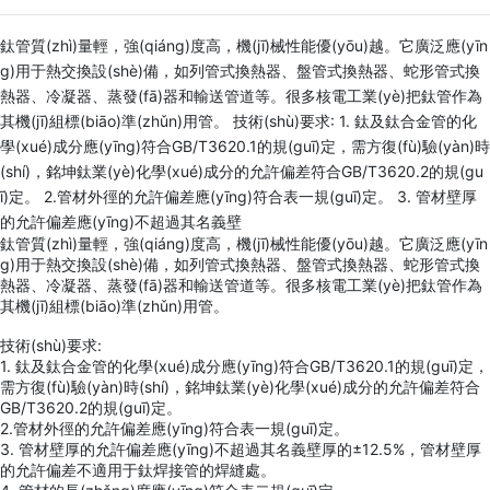
鈦管質(zhì)量輕，強(qiáng)度高，機(jī)械性能優(yōu)越。它廣泛應(yīn
g)用于熱交換設(shè)備，如列管式換熱器、盤管式換熱器、蛇形管式換
熱器、冷凝器、蒸發(fā)器和輸送管道等。很多核電工業(yè)把鈦管作為
其機(jī)組標(biāo)準(zhǔn)用管。 技術(shù)要求: 1. 鈦及鈦合金管的化
學(xué)成分應(yīng)符合GB/T3620.1的規(guī)定，需方復(fù)驗(yàn)時
(shí)，銘坤鈦業(yè)化學(xué)成分的允許偏差符合GB/T3620.2的規(gu
ī)定。 2.管材外徑的允許偏差應(yīng)符合表一規(guī)定。 3. 管材壁厚
的允許偏差應(yīng)不超過其名義壁
鈦管質(zhì)量輕，強(qiáng)度高，機(jī)械性能優(yōu)越。它廣泛應(yīn
g)用于熱交換設(shè)備，如列管式換熱器、盤管式換熱器、蛇形管式換
熱器、冷凝器、蒸發(fā)器和輸送管道等。很多核電工業(yè)把鈦管作為
其機(jī)組標(biāo)準(zhǔn)用管。
技術(shù)要求:
1. 鈦及鈦合金管的化學(xué)成分應(yīng)符合GB/T3620.1的規(guī)定，
需方復(fù)驗(yàn)時(shí)，銘坤鈦業(yè)化學(xué)成分的允許偏差符合
GB/T3620.2的規(guī)定。
2.管材外徑的允許偏差應(yīng)符合表一規(guī)定。
3. 管材壁厚的允許偏差應(yīng)不超過其名義壁厚的±12.5%，管材壁厚
的允許偏差不適用于鈦焊接管的焊縫處。